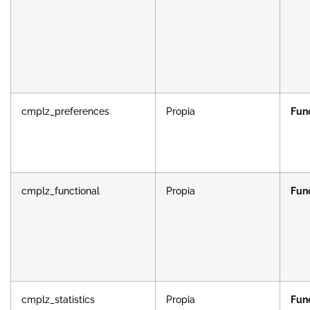
cmplz_preferences
Propia
Fun
cmplz_functional
Propia
Fun
cmplz_statistics
Propia
Fun